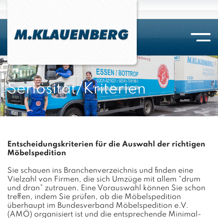
Bottrop
Ein-/Auslagerung
Aktenzugriffe
Übersicht
Essen
Selbstlagerung
Digitalisierung
Packmaterial
Seriösität/Kriterien
Kirchhellen
Versicherung / Gesetzeslage
Aktenvernichtung
Kombinierter Umzug
Hilfsmittel
Entscheidungskriterien für die Auswahl der richtigen
Möbelspedition
Sie schauen ins Branchenverzeichnis und finden eine
Vielzahl von Firmen, die sich Umzüge mit allem “drum
und dran” zutrauen. Eine Vorauswahl können Sie schon
treffen, indem Sie prüfen, ob die Möbelspedition
überhaupt im Bundesverband Möbelspedition e.V.
(AMÖ) organisiert ist und die entsprechende Minimal-