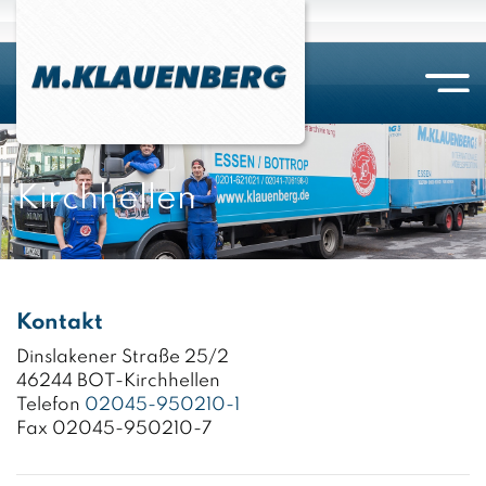
Bottrop
Ein-/Auslagerung
Aktenzugriffe
Übersicht
Essen
Selbstlagerung
Digitalisierung
Packmaterial
Kirchhellen
Kirchhellen
Versicherung / Gesetzeslage
Aktenvernichtung
Kombinierter Umzug
Hilfsmittel
Kontakt
Dinslakener Straße 25/2
46244 BOT-Kirchhellen
Telefon
02045-950210-1
Fax 02045-950210-7