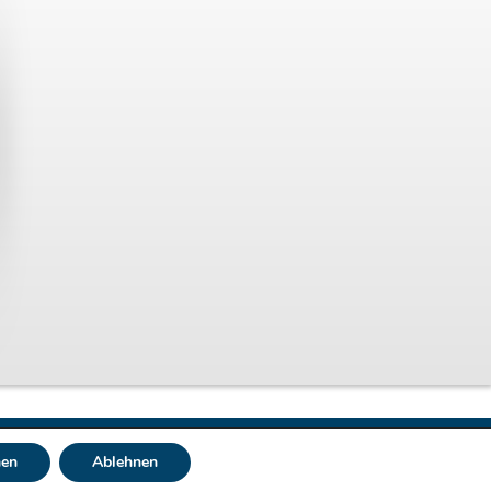
Webdesign by
dh-creative-webdesign.de
en
Ablehnen