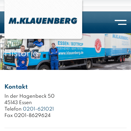
Bottrop
Ein-/Auslagerung
Aktenzugriffe
Übersicht
Essen
Selbstlagerung
Digitalisierung
Packmaterial
Historie
Kirchhellen
Versicherung / Gesetzeslage
Aktenvernichtung
Kombinierter Umzug
Hilfsmittel
Kontakt
In der Hagenbeck 50
45143 Essen
Telefon
0201-621021
Fax 0201-8629624